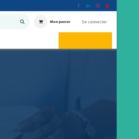
Se connecter
Mon panier
ER
🏢 À propos
Aide