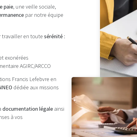
e paie
, une veille sociale,
ermanence
par notre équipe
 travailler en toute
sérénité
:
et exonérées
émentaire AGIRC/ARCCO
tions Francis Lefebvre en
INNEO
dédiée aux missions
la
documentation légale
ainsi
nses à vos