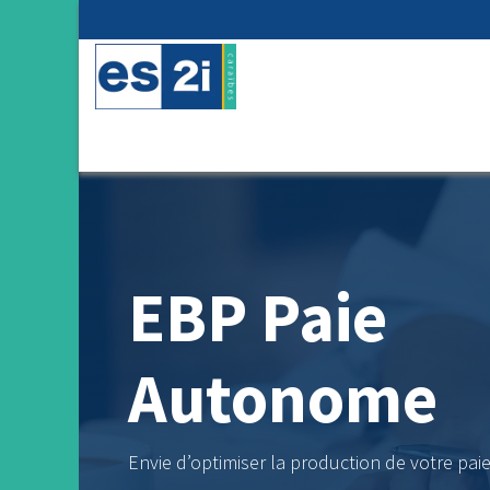
Se rendre au contenu
📑 Nos solutions de gestion
📊 Solu
EBP Paie
Autonome
Envie d’optimiser la production de votre paie