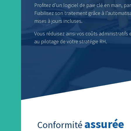
Profitez d’un logiciel de paie clé en main, par
Fiabilisez son traitement grâce à l’automatis
mises à jours incluses.
Vous réduisez ainsi vos coûts administratifs
au pilotage de votre stratégie RH.
assurée
Conformité