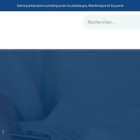
Votre partenaire numérique en Guadeloupe, Martinique et Guyane
tions métiers
🖥️ Informatique & Infogérance
📞 Téléphonie RINGOV
 ?