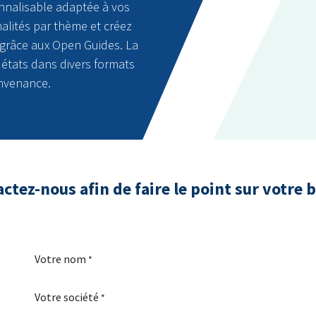
nnalisable adaptée à vos
alités par thème et créez
 grâce aux Open Guides. La
 états dans divers formats
onvenance.
ctez-nous afin de faire le point sur votre 
Votre nom
*
Votre société
*