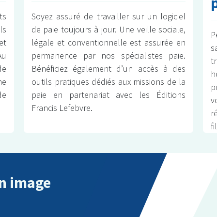
ts
Soyez assuré de travailler sur un logiciel
ls
de paie toujours à jour. Une veille sociale,
P
et
légale et conventionnelle est assurée en
s
Au
permanence par nos spécialistes paie.
t
de
Bénéficiez également d’un accès à des
h
me
outils pratiques dédiés aux missions de la
p
de
paie en partenariat avec les Éditions
v
Francis Lefebvre.
r
f
n image