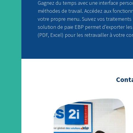
Gagnez du temps avec une interface perso
méthodes de travail. Accédez aux fonctionn
votre propre menu. Suivez vos traitements
solution de paie EBP permet d’exporter les
(PDF, Excel) pour les retravailler à votre c
Conta