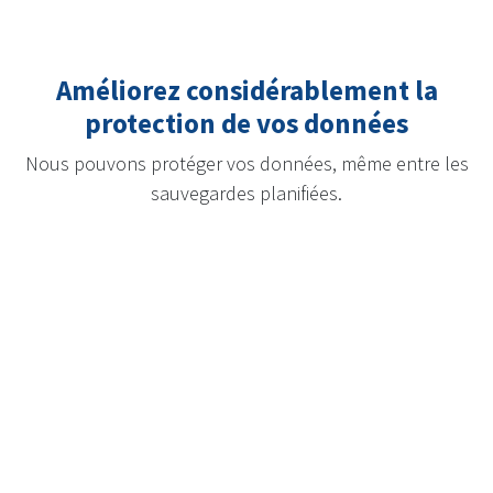
Améliorez considérablement la
protection de vos données
Nous pouvons protéger vos données, même entre les
sauvegardes planifiées.
Une récupération rapide et facile des
données Cloud
Acronis Cloud accélère le processus de restauration et
simplifie son pilotage.
En activant la restauration en un clic dans le plan de
protection, nous offrons aux utilisateurs sans