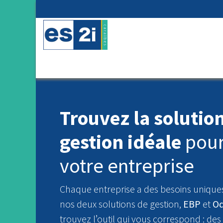
Se rendre au contenu
📑 Nos solutions de gestion
📊 Solu
Trouvez la solutio
gestion idéale
pou
votre entreprise
Chaque entreprise a des besoins unique
nos deux solutions de gestion,
EBP
et
O
trouvez l’outil qui vous correspond : des