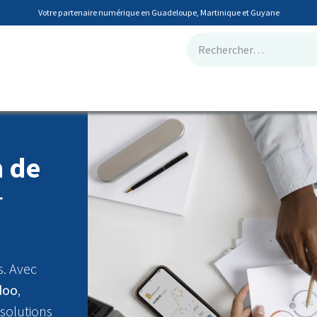
Votre partenaire numérique en Guadeloupe, Martinique et Guyane
tions métiers
🖥️ Informatique & Infogérance
📞 Téléphonie RINGOV
n de
r
s. Avec
doo
,
 solutions