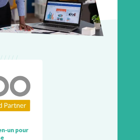
en-un pour
se