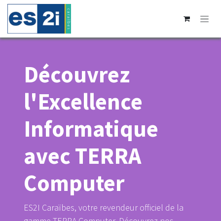
Se rendre au contenu
Découvrez
l'Excellence
Informatique
avec TERRA
Computer
ES2I Caraïbes, votre revendeur officiel de la
gamme TERRA Computer. Découvrez nos